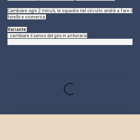
Cambiare ogni 2 minuti, la squadra nel circuito andrà a fare il
torello e viceversa.
Variante:
- cambiare il senso del giro in antiorario
C
o
m
m
e
n
t