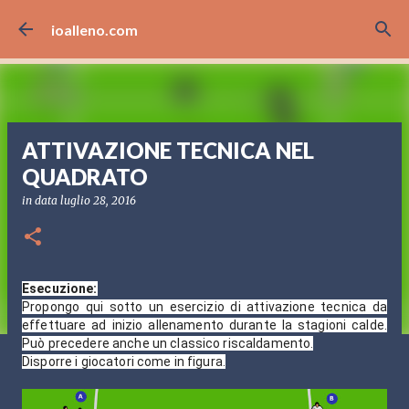
Passa ai contenuti principali
ioalleno.com
ATTIVAZIONE TECNICA NEL
QUADRATO
in data
luglio 28, 2016
Esecuzione:
Propongo qui sotto un esercizio di attivazione tecnica da
effettuare ad inizio allenamento durante la stagioni calde.
Può precedere anche un classico riscaldamento.
Disporre i giocatori come in figura.