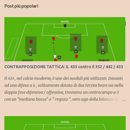
Post più popolari
CONTRAPPOSIZIONE TATTICA: IL 433 contro il 352 / 442 / 433
Il 433 , nel calcio moderno, è uno dei moduli più utilizzati. Davanti
ad una difesa a 4 , solitamente dotata di due terzini bravi sia nella
doppia fase difensiva / offensiva, troviamo un centrocampo a 3
con un "mediano basso" o " regista ", vero ago della bilancia della
squadra del modulo che può avere caratteristiche diverse a
seconda del tipo di squadra che si vuole schierare. Può essere
difensivo, di posizione , in modo da coprire bene la difesa da
possibile inserimenti di centrocampisti avversari o di posizione in