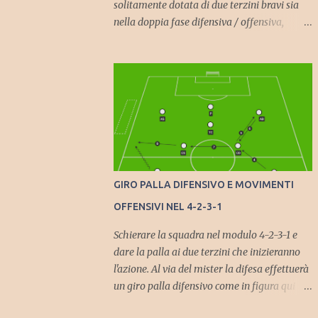
solitamente dotata di due terzini bravi sia
nella doppia fase difensiva / offensiva,
troviamo un centrocampo a 3 con un
"mediano basso" o " regista ", vero ago della
bilancia della squadra del modulo che può
avere caratteristiche diverse a seconda del
tipo di squadra che si vuole schierare. Può
essere difensivo, di posizione , in modo da
coprire bene la difesa da possibile
inserimenti di centrocampisti avversari o di
posizione in caso giochi nella squadra
GIRO PALLA DIFENSIVO E MOVIMENTI
avversaria un trequartista. Ma può anche
OFFENSIVI NEL 4-2-3-1
essere più offensivo , il nostro "Pirlo", un
giocatore bravo con i piedi in modo che si
Schierare la squadra nel modulo 4-2-3-1 e
possa costruire e "macinare gioco" già dalla
dare la palla ai due terzini che inizieranno
trequarti difensiva senza necessariamente
l'azione. Al via del mister la difesa effettuerà
buttare palla. Le due mezz'ali devono essere
un giro palla difensivo come in figura qui
brave ad inserirsi e ad "accompagnare" la
sotto passando dal terzino sinistro al terzino
punta. Nel pacchetto offensivo invece